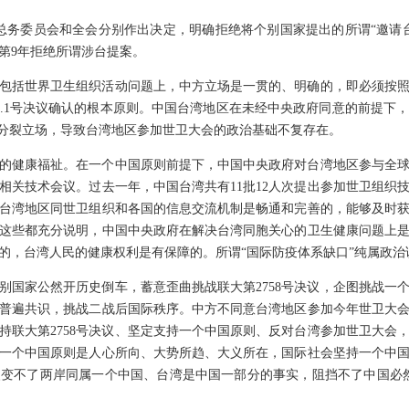
大会总务委员会和全会分别作出决定，明确拒绝将个别国家提出的所谓“邀请
第9年拒绝所谓涉台提案。
包括世界卫生组织活动问题上，中方立场是一贯的、明确的，即必须按
25.1号决议确认的根本原则。中国台湾地区在未经中央政府同意的前提
”分裂立场，导致台湾地区参加世卫大会的政治基础不复存在。
的健康福祉。在一个中国原则前提下，中国中央政府对台湾地区参与全
相关技术会议。过去一年，中国台湾共有11批12人次提出参加世卫组织
台湾地区同世卫组织和各国的信息交流机制是畅通和完善的，能够及时
这些都充分说明，中国中央政府在解决台湾同胞关心的卫生健康问题上
的，台湾人民的健康权利是有保障的。所谓“国际防疫体系缺口”纯属政治
别国家公然开历史倒车，蓄意歪曲挑战联大第2758号决议，企图挑战一
普遍共识，挑战二战后国际秩序。中方不同意台湾地区参加今年世卫大
持联大第2758号决议、坚定支持一个中国原则、反对台湾参加世卫大会
一个中国原则是人心所向、大势所趋、大义所在，国际社会坚持一个中
变不了两岸同属一个中国、台湾是中国一部分的事实，阻挡不了中国必