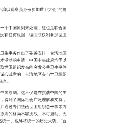
台湾以观察员身份参加世卫大会”的提
照一个中国原则来处理，这也是联合国
下，没有任何根据、理由或权利参加世卫
球卫生事务作出了妥善安排，台湾地区
技术活动的申请，中国中央政府均予以
获取世卫组织发布的突发公共卫生事件
是诚心诚意的，台湾地区参与世卫组织
谎言。
个中国原则。这不仅是在挑战中国的主
会，得到了国际社会广泛理解和支持，
，并通过专门致函世卫组织总干事等方
国原则的格局不容挑战、不可撼动。无
然统一、也终将统一的历史大势。“台