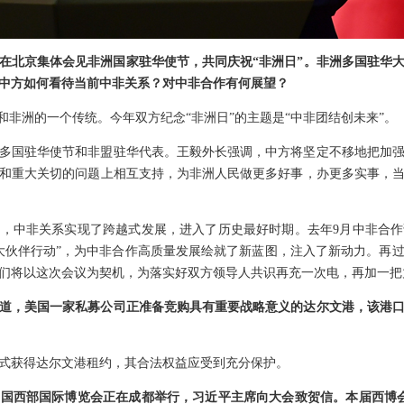
在北京集体会见非洲国家驻华使节，共同庆祝“非洲日”。非洲多国驻华
中方如何看待当前中非关系？对中非合作有何展望？
和非洲的一个传统。今年双方纪念“非洲日”的主题是“中非团结创未来”。
0多国驻华使节和非盟驻华代表。王毅外长强调，中方将坚定不移地把加
和重大关切的问题上相互支持，为非洲人民做更多好事，办更多实事，
年，中非关系实现了跨越式发展，进入了历史最好时期。去年9月中非合
大伙伴行动”，为中非合作高质量发展绘就了新蓝图，注入了新动力。再
们将以这次会议为契机，为落实好双方领导人共识再充一次电，再加一把
道，美国一家私募公司正准备竞购具有重要战略意义的达尔文港，该港
式获得达尔文港租约，其合法权益应受到充分保护。
国西部国际博览会正在成都举行，习近平主席向大会致贺信。本届西博